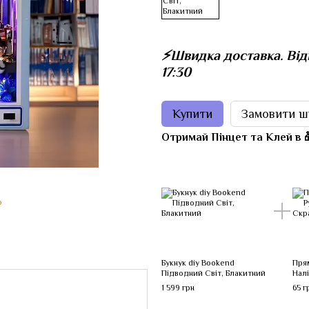
⚡️Швидка доставка. Від
17:30
Купити
Замовити ш
Отримай Пінцет та Клей в 🎁
ю
Букнук diy Bookend
Пря
Підводний Світ, Блакитний
Налі
1 599 грн
65 г