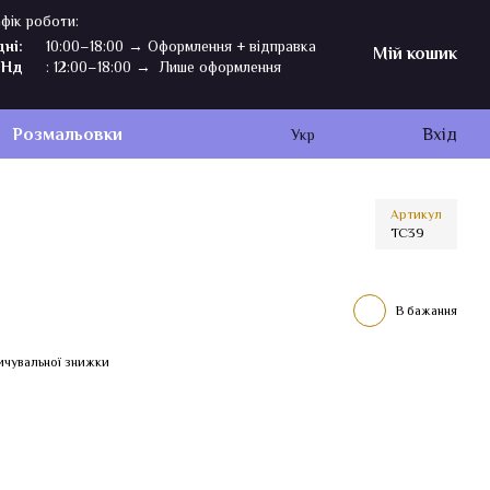
фік роботи:
дні:
10:00–18:00 → Оформлення + відправка
Мій кошик
,Нд
: 12:00–18:00 → Лише оформлення
Розмальовки
Вхід
Укр
Артикул
TC39
В бажання
ичувальної знижки