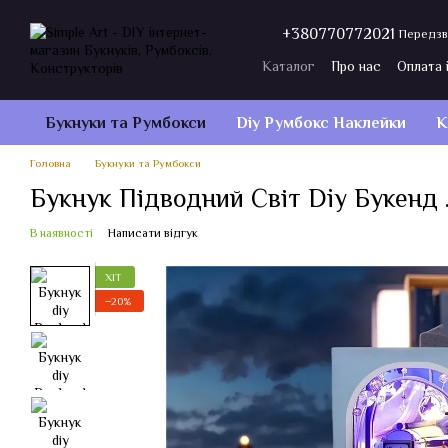
Перейти до основного контенту
+380770772021
Передзв
Каталог
Про нас
Оплата 
Договір публічної оферти
Букнуки та Румбокси
Diy Румбокс Наклейки
К
Головна
Букнуки та Румбокси
Букнук Підводний Світ Diy Букенд 
В наявності
Написати відгук
ХІТ
−20%