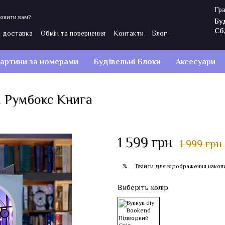
Гра
онити вам?
Бу
Сб
і доставка
Обмін та повернення
Контакти
Блог
Політика конфіденційності
Відгуки про магазин
артини за номерами
Будівельні Блоки
Аксесуари
. Румбокс Книга
1 599 грн
1 999 грн
Ввійти
для відображення накоп
%
Виберіть колір