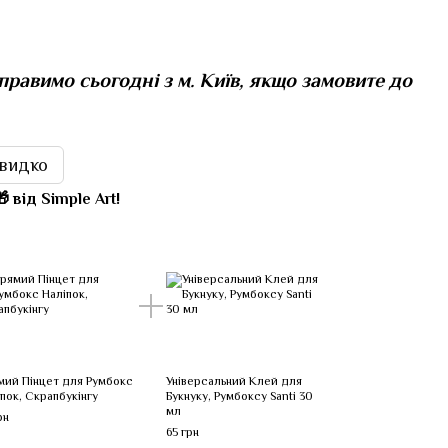
правимо сьогодні з м. Київ, якщо замовите до
видко
 від Simple Art!
мий Пінцет для Румбокс
Універсальний Клей для
пок, Скрапбукінгу
Букнуку, Румбоксу Santi 30
мл
рн
65 грн