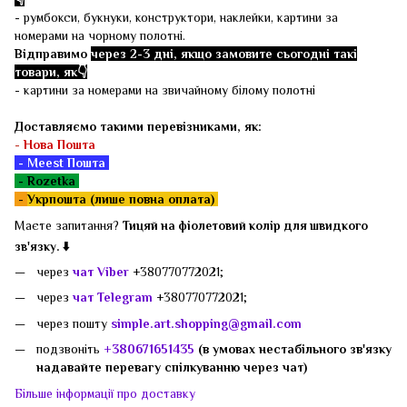
- румбокси, букнуки, конструктори, наклейки, картини за
номерами на чорному полотні.
Відправимо
через 2-3 дні, якщо замовите сьогодні такі
товари, як👇
- картини за номерами на звичайному білому полотні
Доставляємо такими перевізниками, як:
-
Нова Пошта
- Meest Пошта
- Rozetka
-
Укрпошта (лише повна оплата)
Маєте запитання?
Тицяй на фіолетовий колір для швидкого
зв'язку. ⬇️
через
чат Viber
+380770772021;
через
чат Telegram
+380770772021;
через пошту
simple.art.shopping@gmail.com
подзвоніть
+380671651435
(в умовах нестабільного зв'язку
надавайте перевагу спілкуванню через чат)
Більше інформації про доставку