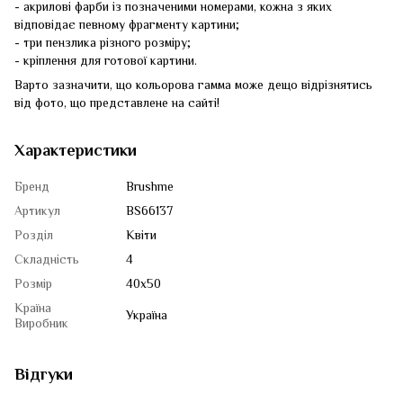
- акрилові фарби із позначеними номерами, кожна з яких
відповідає певному фрагменту картини;
- три пензлика різного розміру;
- кріплення для готової картини.
Варто зазначити, що кольорова гамма може дещо відрізнятись
від фото, що представлене на сайті!
Характеристики
Бренд
Brushme
Артикул
BS66137
Розділ
Квіти
Складність
4
Розмір
40x50
Країна
Україна
Виробник
Відгуки