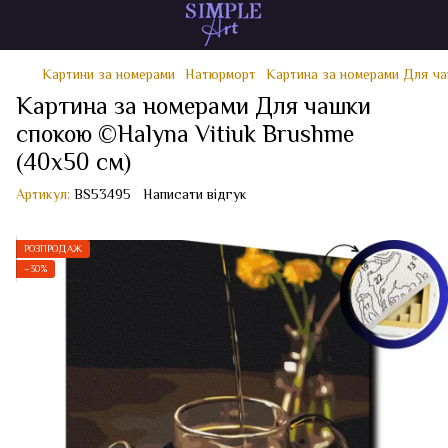
Картини за номерами
Натюрморт
Картина за номерами Для ча
Картина за номерами Для чашки
спокою ©Halyna Vitiuk Brushme
(40x50 см)
Артикул:
BS53495
Написати відгук
РОЗПРОДАЖ
−30%