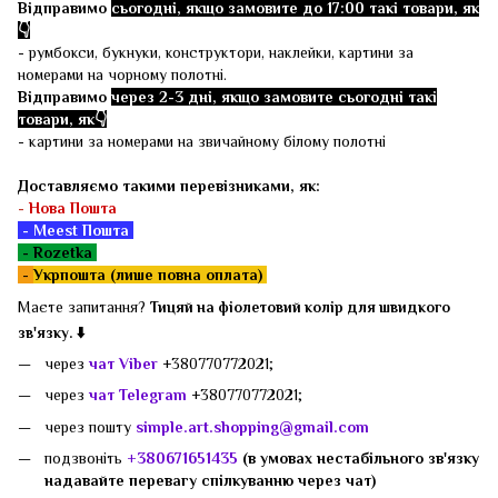
Відправимо
сьогодні, якщо замовите до 17:00 такі товари, як
👇
- румбокси, букнуки, конструктори, наклейки, картини за
номерами на чорному полотні.
Відправимо
через 2-3 дні, якщо замовите сьогодні такі
товари, як👇
- картини за номерами на звичайному білому полотні
Доставляємо такими перевізниками, як:
-
Нова Пошта
- Meest Пошта
- Rozetka
-
Укрпошта (лише повна оплата)
Маєте запитання?
Тицяй на фіолетовий колір для швидкого
зв'язку. ⬇️
через
чат Viber
+380770772021;
через
чат Telegram
+380770772021;
через пошту
simple.art.shopping@gmail.com
подзвоніть
+380671651435
(в умовах нестабільного зв'язку
надавайте перевагу спілкуванню через чат)