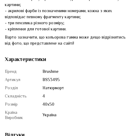
картини;
- акрилові фарби із позначеними номерами, кожна з яких
відповідає певному фрагменту картини;
- три пензлика різного розміру;
- кріплення для готової картини.
Варто зазначити, що кольорова гамма може дещо відрізнятись
від фото, що представлене на сайті!
Характеристики
Бренд
Brushme
Артикул
BS53495
Розділ
Натюрморт
Складність
4
Розмір
40x50
Країна
Україна
Виробник
Відгуки