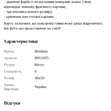
- акрилові фарби із позначеними номерами, кожна з яких
відповідає певному фрагменту картини;
- три пензлика різного розміру;
- кріплення для готової картини.
Варто зазначити, що кольорова гамма може дещо відрізнятись
від фото, що представлене на сайті!
Характеристики
Бренд
Brushme
Артикул
BS53435
Розділ
Міста
Складність
4
Розмір
40x50
Країна
Україна
Виробник
Відгуки