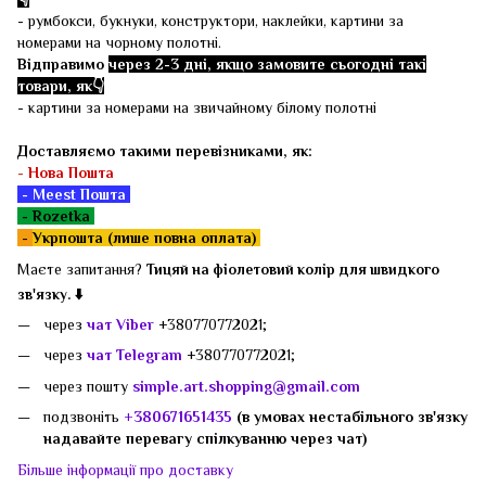
- румбокси, букнуки, конструктори, наклейки, картини за
номерами на чорному полотні.
Відправимо
через 2-3 дні, якщо замовите сьогодні такі
товари, як👇
- картини за номерами на звичайному білому полотні
Доставляємо такими перевізниками, як:
-
Нова Пошта
- Meest Пошта
- Rozetka
-
Укрпошта (лише повна оплата)
Маєте запитання?
Тицяй на фіолетовий колір для швидкого
зв'язку. ⬇️
через
чат Viber
+380770772021;
через
чат Telegram
+380770772021;
через пошту
simple.art.shopping@gmail.com
подзвоніть
+380671651435
(в умовах нестабільного зв'язку
надавайте перевагу спілкуванню через чат)
Більше інформації про доставку