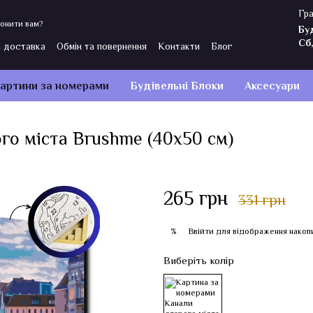
Гра
онити вам?
Бу
Сб
і доставка
Обмін та повернення
Контакти
Блог
Політика конфіденційності
Відгуки про магазин
артини за номерами
Будівельні Блоки
Аксесуари
го міста Brushme (40x50 см)
265 грн
331 грн
Ввійти
для відображення накоп
%
Виберіть колір