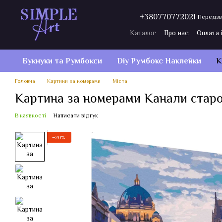
Перейти до основного контенту
+380770772021
Передзв
Каталог
Про нас
Оплата 
Договір публічної оферти
Букнуки та Румбокси
Diy Румбокс Наклейки
К
Головна
Картини за номерами
Міста
Картина за номерами Канали старо
В наявності
Написати відгук
−20%