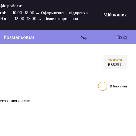
фік роботи:
дні:
10:00–18:00 → Оформлення + відправка
Мій кошик
,Нд
: 12:00–18:00 → Лише оформлення
Розмальовки
Вхід
Укр
Артикул
BS52571
В бажання
ичувальної знижки