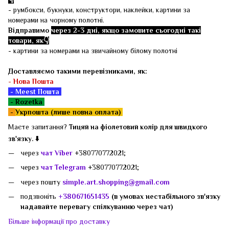
- румбокси, букнуки, конструктори, наклейки, картини за
номерами на чорному полотні.
Відправимо
через 2-3 дні, якщо замовите сьогодні такі
товари, як👇
- картини за номерами на звичайному білому полотні
Доставляємо такими перевізниками, як:
-
Нова Пошта
- Meest Пошта
- Rozetka
-
Укрпошта (лише повна оплата)
Маєте запитання?
Тицяй на фіолетовий колір для швидкого
зв'язку. ⬇️
через
чат Viber
+380770772021;
через
чат Telegram
+380770772021;
через пошту
simple.art.shopping@gmail.com
подзвоніть
+380671651435
(в умовах нестабільного зв'язку
надавайте перевагу спілкуванню через чат)
Більше інформації про доставку