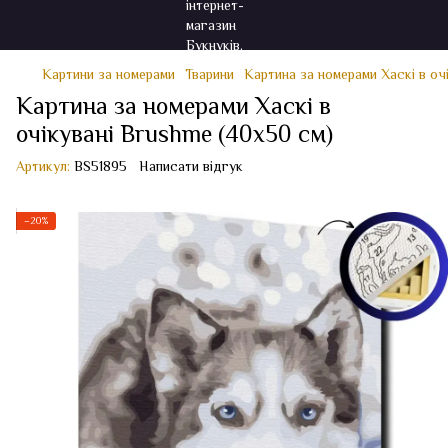
Картини за номерами
Тварини
Картина за номерами Хаскі в оч
Картина за номерами Хаскі в
очікувані Brushme (40x50 см)
Артикул:
BS51895
Написати відгук
−20%