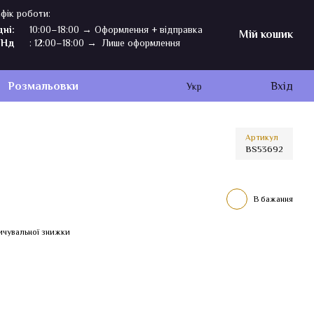
фік роботи:
дні:
10:00–18:00 → Оформлення + відправка
Мій кошик
,Нд
: 12:00–18:00 → Лише оформлення
Розмальовки
Вхід
Укр
Артикул
BS53692
В бажання
ичувальної знижки