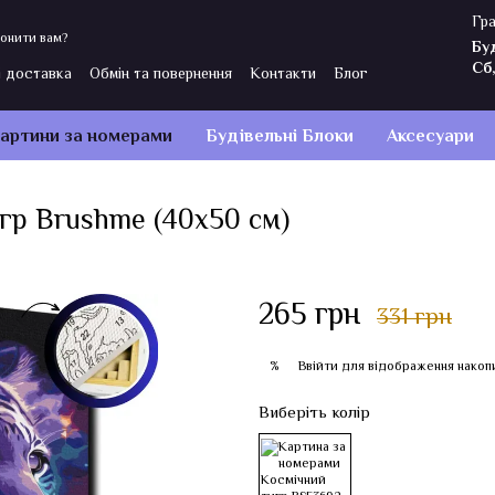
Гра
онити вам?
Бу
Сб
і доставка
Обмін та повернення
Контакти
Блог
Політика конфіденційності
Відгуки про магазин
артини за номерами
Будівельні Блоки
Аксесуари
гр Brushme (40x50 см)
265 грн
331 грн
Ввійти
для відображення накоп
%
Виберіть колір