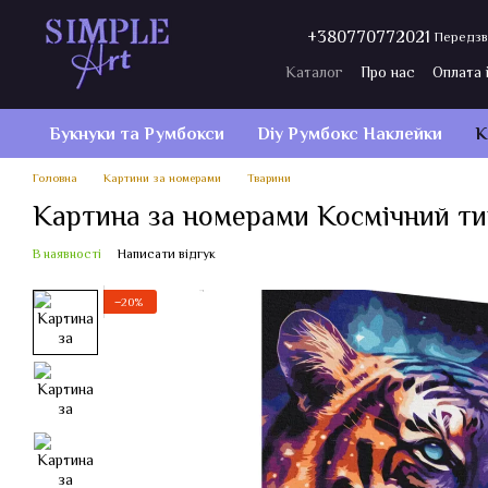
Перейти до основного контенту
+380770772021
Передзв
Каталог
Про нас
Оплата 
Договір публічної оферти
Букнуки та Румбокси
Diy Румбокс Наклейки
К
Головна
Картини за номерами
Тварини
Картина за номерами Космічний ти
В наявності
Написати відгук
−20%