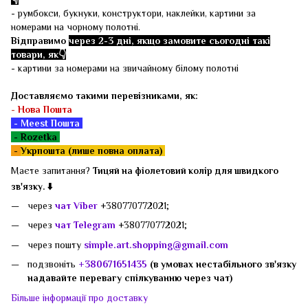
- румбокси, букнуки, конструктори, наклейки, картини за
номерами на чорному полотні.
Відправимо
через 2-3 дні, якщо замовите сьогодні такі
товари, як👇
- картини за номерами на звичайному білому полотні
Доставляємо такими перевізниками, як:
-
Нова Пошта
- Meest Пошта
- Rozetka
-
Укрпошта (лише повна оплата)
Маєте запитання?
Тицяй на фіолетовий колір для швидкого
зв'язку. ⬇️
через
чат Viber
+380770772021;
через
чат Telegram
+380770772021;
через пошту
simple.art.shopping@gmail.com
подзвоніть
+380671651435
(в умовах нестабільного зв'язку
надавайте перевагу спілкуванню через чат)
Більше інформації про доставку