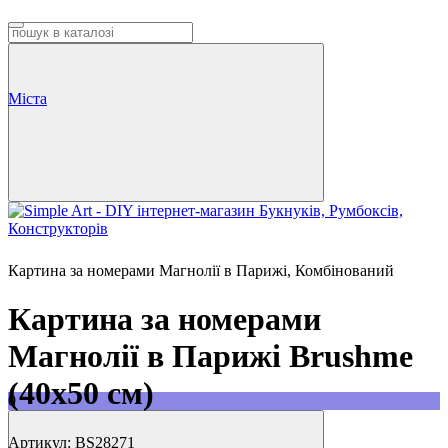
Міста
Картина за номерами Магнолії в Парижі, Комбінований
Картина за номерами
Магнолії в Парижі Brushme
(40x50 см)
0
Артикул:
BS28271