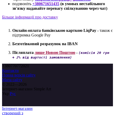
подзвоніть
+380671651435
(в умовах нестабільного
зв'язку надавайте перевагу спілкуванню через чат)
Більше інформації про доставку
Онлайн-оплата банківською карткою LiqPay -
також є
підтримка Google Pay
Безготівковий розрахунок на IBAN
Післяплата
лише Новою Поштою
-
(комісія 20 грн
+ 2% від вартості замовлення)
+380770772021
Контакти
Повна версія сайту
Мапа сайту
© 2022—2026
Інтернет-магазин Simple Art
Укр
Рус
Інтернет-магазин
створений з