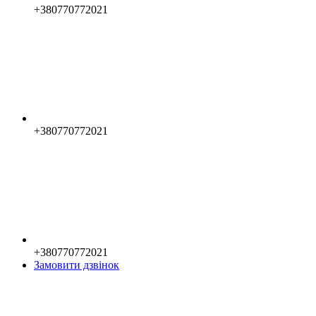
+380770772021
+380770772021
+380770772021
Замовити дзвінок