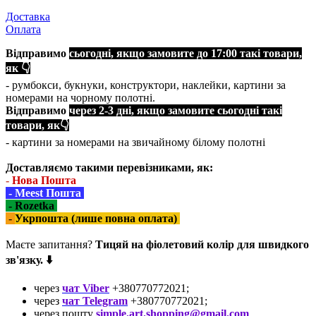
Доставка
Оплата
Відправимо
сьогодні, якщо замовите до 17:00 такі товари,
як 👇
- румбокси, букнуки, конструктори, наклейки, картини за
номерами на чорному полотні.
Відправимо
через 2-3 дні, якщо замовите сьогодні такі
товари, як👇
- картини за номерами на звичайному білому полотні
Доставляємо такими перевізниками, як:
-
Нова Пошта
- Meest Пошта
- Rozetka
-
Укрпошта (лише повна оплата)
Маєте запитання?
Тицяй на фіолетовий колір для швидкого
зв'язку. ⬇️
через
чат Viber
+380770772021;
через
чат Telegram
+380770772021;
через пошту
simple.art.shopping@gmail.com