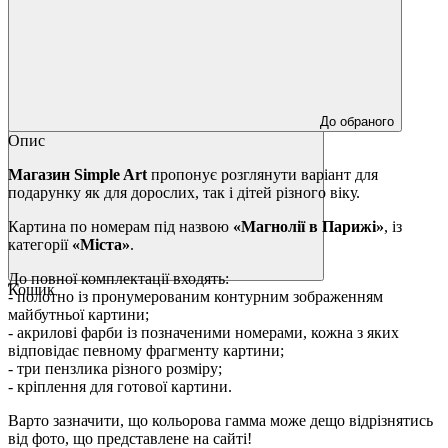
До обраного
Опис
Магазин Simple Art
пропонує розглянути варіант для
подарунку як для дорослих, так і дітей різного віку.
Картина по номерам під назвою
«Магнолії в Парижі»
, із
категорії
«Міста»
.
До повної комплектації входять:
Кошик
- полотно із пронумерованим контурним зображенням
майбутньої картини;
- акрилові фарби із позначеними номерами, кожна з яких
відповідає певному фрагменту картини;
- три пензлика різного розміру;
- кріплення для готової картини.
Варто зазначити, що кольорова гамма може дещо відрізнятись
від фото, що представлене на сайті!