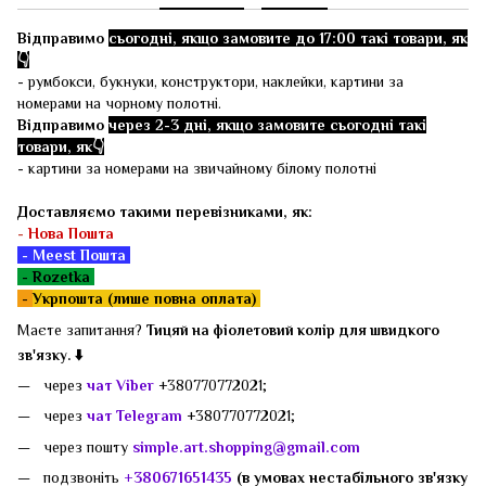
Відправимо
сьогодні, якщо замовите до 17:00 такі товари, як
👇
- румбокси, букнуки, конструктори, наклейки, картини за
номерами на чорному полотні.
Відправимо
через 2-3 дні, якщо замовите сьогодні такі
товари, як👇
- картини за номерами на звичайному білому полотні
Доставляємо такими перевізниками, як:
-
Нова Пошта
- Meest Пошта
- Rozetka
-
Укрпошта (лише повна оплата)
Маєте запитання?
Тицяй на фіолетовий колір для швидкого
зв'язку. ⬇️
через
чат Viber
+380770772021;
через
чат Telegram
+380770772021;
через пошту
simple.art.shopping@gmail.com
подзвоніть
+380671651435
(в умовах нестабільного зв'язку