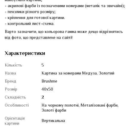
- акрилові фарби із позначеними номерами (металік та звичайні);
- пензлики різного розміру;
- кріплення для готової картини.
- контрольний лист-схема.
Варто зазначити, що кольорова гамма може дещо відрізнятись
від фото, що представлене на сайті!
Характеристики
Кількість
5
Назва
Картина за номерами Медуза, Золотий
Бренд
Brushme
Розмір
40x50
Складність
2
Особливості
На чорному полотні, Металізовані фарби,
Золоті фарби
Орієнтація
Вертикальна
картини