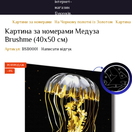
Картини за номерами
На Чорному полотні із Золотом
Картина 
Картина за номерами Медуза
Brushme (40x50 см)
Артикул:
BSB0001
Написати відгук
РОЗПРОДАЖ
−11%