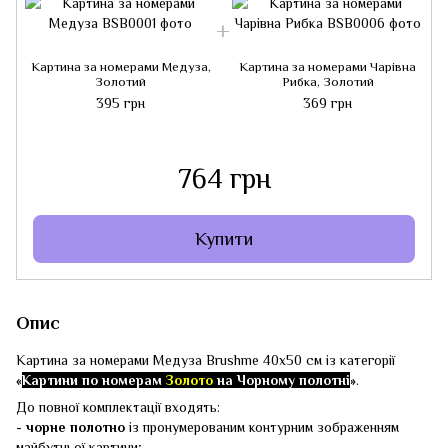
Картина за номерами Медуза,
Картина за номерами Чарівна
Золотий
Рибка, Золотий
395 грн
369 грн
764 грн
Купити
Опис
Картина за номерами Медуза Brushme 40x50 см із категорії
«
Картини по номерам
Золото
на
Чорному полотні
»
.
До повної комплектації входять:
-
чорне полотно
із пронумерованим контурним зображенням
майбутньої картини;