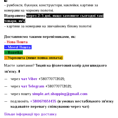
- румбокси, букнуки, конструктори, наклейки, картини за
номерами на чорному полотні.
Відправимо
через 2-3 дні, якщо замовите сьогодні такі
товари, як👇
- картини за номерами на звичайному білому полотні
Доставляємо такими перевізниками, як:
-
Нова Пошта
- Meest Пошта
- Rozetka
-
Укрпошта (лише повна оплата)
Маєте запитання?
Тицяй на фіолетовий колір для швидкого
зв'язку. ⬇️
через
чат Viber
+380770772021;
через
чат Telegram
+380770772021;
через пошту
simple.art.shopping@gmail.com
подзвоніть
+380671651435
(в умовах нестабільного зв'язку
надавайте перевагу спілкуванню через чат)
Більше інформації про доставку