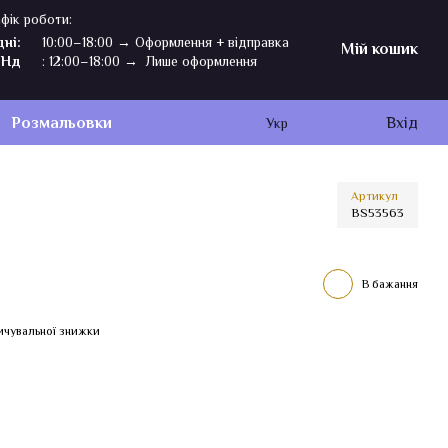
фік роботи:
дні:
10:00–18:00 → Оформлення + відправка
Мій кошик
,Нд
: 12:00–18:00 → Лише оформлення
Розмальовки
Вхід
Укр
Артикул
BS53563
В бажання
ичувальної знижки