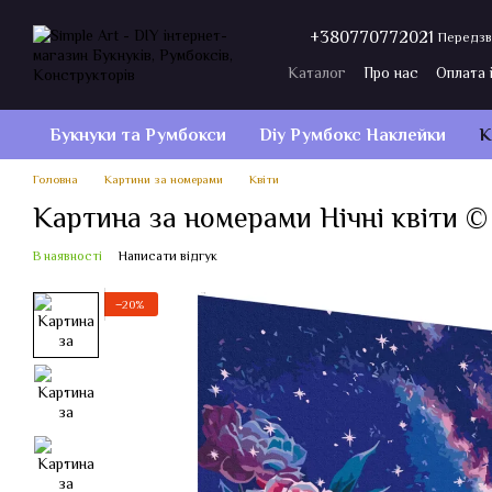
Перейти до основного контенту
+380770772021
Передзв
Каталог
Про нас
Оплата 
Договір публічної оферти
Букнуки та Румбокси
Diy Румбокс Наклейки
К
Головна
Картини за номерами
Квіти
Картина за номерами Нічні квіти ©
В наявності
Написати відгук
−20%