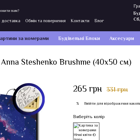
Гра
онити вам?
Бу
Сб
і доставка
Обмін та повернення
Контакти
Блог
Політика конфіденційності
Відгуки про магазин
артини за номерами
Будівельні Блоки
Аксесуари
 Anna Steshenko Brushme (40x50 см)
265 грн
331 грн
Ввійти
для відображення накоп
%
Виберіть колір