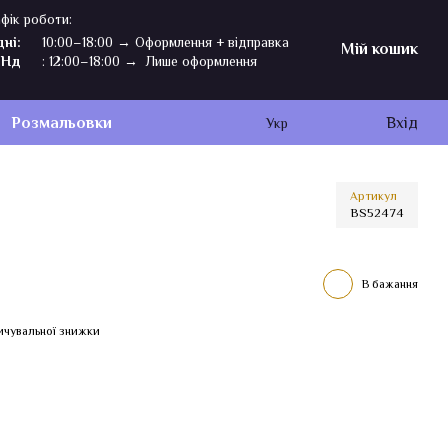
фік роботи:
дні:
10:00–18:00 → Оформлення + відправка
Мій кошик
,Нд
: 12:00–18:00 → Лише оформлення
Розмальовки
Вхід
Укр
Артикул
BS52474
В бажання
ичувальної знижки