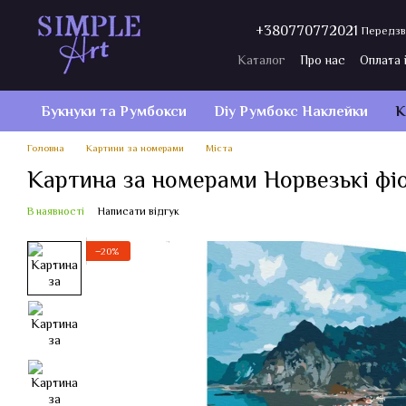
Перейти до основного контенту
+380770772021
Передзв
Каталог
Про нас
Оплата 
Договір публічної оферти
Букнуки та Румбокси
Diy Румбокс Наклейки
К
Головна
Картини за номерами
Міста
Картина за номерами Норвезькі фі
В наявності
Написати відгук
−20%