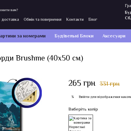
Гра
онити вам?
Бу
Сб
і доставка
Обмін та повернення
Контакти
Блог
Політика конфіденційності
Відгуки про магазин
артини за номерами
Будівельні Блоки
Аксесуари
орди Brushme (40x50 см)
265 грн
331 грн
Ввійти
для відображення накоп
%
Виберіть колір