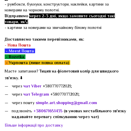
- румбокси, букнуки, конструктори, наклейки, картини за
номерами на чорному полотні.
Відправимо
через 2-3 дні, якщо замовите сьогодні такі
товари, як👇
- картини за номерами на звичайному білому полотні
Доставляємо такими перевізниками, як:
-
Нова Пошта
- Meest Пошта
- Rozetka
-
Укрпошта (лише повна оплата)
Маєте запитання?
Тицяй на фіолетовий колір для швидкого
зв'язку. ⬇️
через
чат Viber
+380770772021;
через
чат Telegram
+380770772021;
через пошту
simple.art.shopping@gmail.com
подзвоніть
+380671651435
(в умовах нестабільного зв'язку
надавайте перевагу спілкуванню через чат)
Більше інформації про доставку