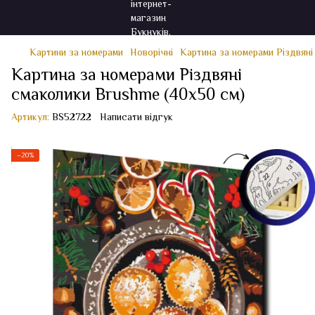
Картини за номерами
Новорічні
Картина за номерами Різдвяні
Картина за номерами Різдвяні
смаколики Brushme (40x50 см)
Артикул:
BS52722
Написати відгук
−20%