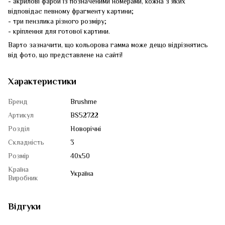
- акрилові фарби із позначеними номерами, кожна з яких
відповідає певному фрагменту картини;
- три пензлика різного розміру;
- кріплення для готової картини.
Варто зазначити, що кольорова гамма може дещо відрізнятись
від фото, що представлене на сайті!
Характеристики
Бренд
Brushme
Артикул
BS52722
Розділ
Новорічні
Складність
3
Розмір
40x50
Країна
Україна
Виробник
Відгуки