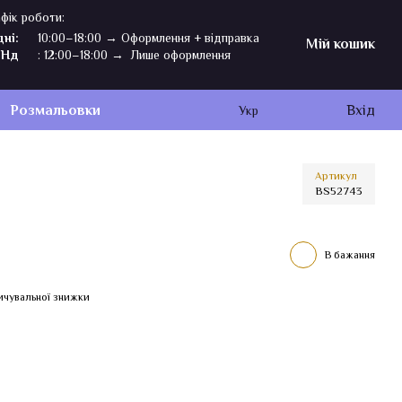
фік роботи:
дні:
10:00–18:00 → Оформлення + відправка
Мій кошик
,Нд
: 12:00–18:00 → Лише оформлення
Розмальовки
Вхід
Укр
Артикул
BS52743
В бажання
ичувальної знижки