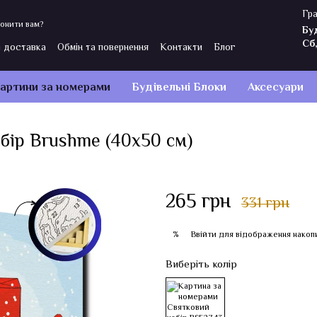
Гра
онити вам?
Бу
Сб
і доставка
Обмін та повернення
Контакти
Блог
Політика конфіденційності
Відгуки про магазин
артини за номерами
Будівельні Блоки
Аксесуари
бір Brushme (40x50 см)
265 грн
331 грн
Ввійти
для відображення накоп
%
Виберіть колір