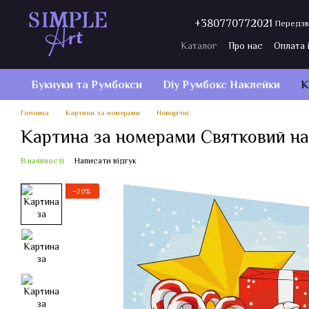
Перейти до основного контенту
+380770772021
Передзв
Каталог
Про нас
Оплата 
Договір публічної оферти
Букнуки та Румбокси
Diy Румбокс Наклейки
К
Головна
Картини за номерами
Новорічні
Картина за номерами Святковий на
В наявності
Написати відгук
−20%