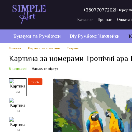
Перейти до основного контенту
+380770772021
Передзв
Каталог
Про нас
Оплата 
Договір публічної оферти
Букнуки та Румбокси
Diy Румбокс Наклейки
К
Головна
Картини за номерами
Тварини
Картина за номерами Тропічні ара 
В наявності
Написати відгук
−20%