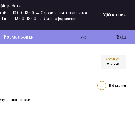
фік роботи:
дні:
10:00–18:00 → Оформлення + відправка
Мій кошик
,Нд
: 12:00–18:00 → Лише оформлення
Розмальовки
Вхід
Укр
Артикул
BS25500
В бажання
ичувальної знижки