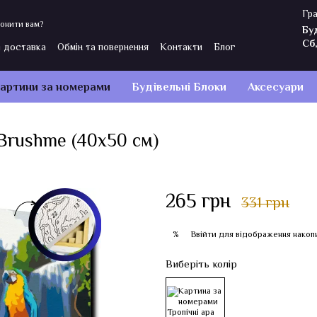
Гра
онити вам?
Бу
Сб
і доставка
Обмін та повернення
Контакти
Блог
Політика конфіденційності
Відгуки про магазин
артини за номерами
Будівельні Блоки
Аксесуари
Brushme (40x50 см)
265 грн
331 грн
Ввійти
для відображення накоп
%
Виберіть колір