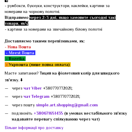
- румбокси, букнуки, конструктори, наклейки, картини за
номерами на чорному полотні.
Відправимо
через 2-3 дні, якщо замовите сьогодні такі
товари, як👇
- картини за номерами на звичайному білому полотні
Доставляємо такими перевізниками, як:
-
Нова Пошта
- Meest Пошта
- Rozetka
-
Укрпошта (лише повна оплата)
Маєте запитання?
Тицяй на фіолетовий колір для швидкого
зв'язку. ⬇️
через
чат Viber
+380770772021;
через
чат Telegram
+380770772021;
через пошту
simple.art.shopping@gmail.com
подзвоніть
+380671651435
(в умовах нестабільного зв'язку
надавайте перевагу спілкуванню через чат)
Більше інформації про доставку