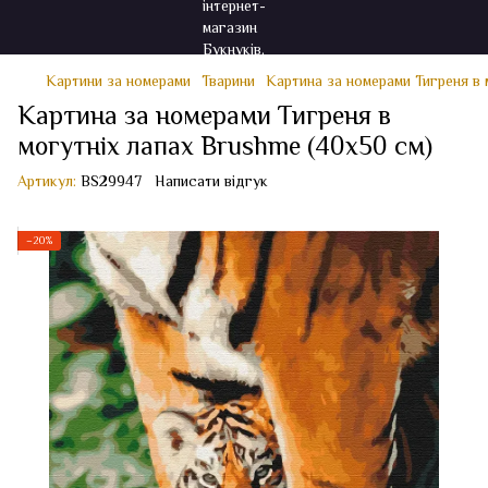
Картини за номерами
Тварини
Картина за номерами Тигреня в 
Картина за номерами Тигреня в
могутніх лапах Brushme (40x50 см)
Артикул:
BS29947
Написати відгук
−20%