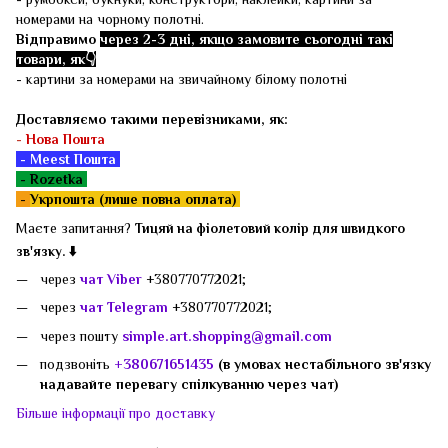
номерами на чорному полотні.
Відправимо
через 2-3 дні, якщо замовите сьогодні такі
товари, як👇
- картини за номерами на звичайному білому полотні
Доставляємо такими перевізниками, як:
-
Нова Пошта
- Meest Пошта
- Rozetka
-
Укрпошта (лише повна оплата)
Маєте запитання?
Тицяй на фіолетовий колір для швидкого
зв'язку. ⬇️
через
чат Viber
+380770772021;
через
чат Telegram
+380770772021;
через пошту
simple.art.shopping@gmail.com
подзвоніть
+380671651435
(в умовах нестабільного зв'язку
надавайте перевагу спілкуванню через чат)
Більше інформації про доставку