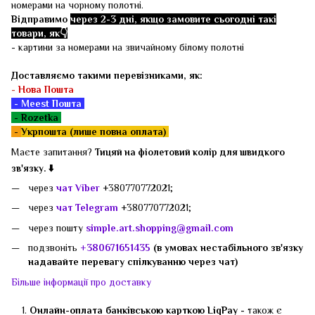
номерами на чорному полотні.
Відправимо
через 2-3 дні, якщо замовите сьогодні такі
товари, як👇
- картини за номерами на звичайному білому полотні
Доставляємо такими перевізниками, як:
-
Нова Пошта
- Meest Пошта
- Rozetka
-
Укрпошта (лише повна оплата)
Маєте запитання?
Тицяй на фіолетовий колір для швидкого
зв'язку. ⬇️
через
чат Viber
+380770772021;
через
чат Telegram
+380770772021;
через пошту
simple.art.shopping@gmail.com
подзвоніть
+380671651435
(в умовах нестабільного зв'язку
надавайте перевагу спілкуванню через чат)
Більше інформації про доставку
Онлайн-оплата банківською карткою LiqPay -
також є