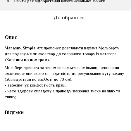
Ввійти
для відображення накопичувальної знижки
%
До обраного
Опис
Магазин Simple Art
пропонує розглянути варіант Мольберту
для подарунку як аксесуар до головного товару із категорії
«Картини по номерам»
.
Мольберт тринога за типом являється настільним, основними
властивостями якого є: - здатність до регулювання куту нахилу
(збільшується по висОоті до 70 см);
- забезпечує комфортність праці;
- несе здорову складову з приводу зниження тиску на шию та
спину;
Відгуки