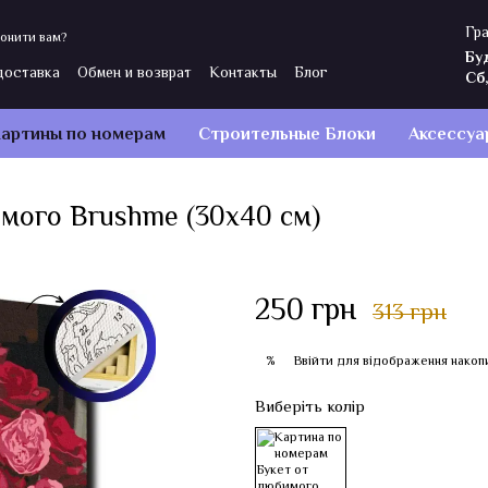
Гра
онити вам?
Бу
доставка
Обмен и возврат
Контакты
Блог
Сб
ы
Политика конфиденциальности
Отзывы о магазине
артины по номерам
Строительные Блоки
Аксессуа
мого Brushme (30x40 см)
250 грн
313 грн
Ввійти
для відображення накоп
%
Виберіть колір