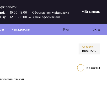
фік роботи:
Мій кошик
дні:
10:00–18:00 → Оформлення + відправка
,Нд:
12:00–18:00 → Лише оформлення
ры
Раскраски
Вхід
Рус
Артикул
RBS52547
В бажання
ичувальної знижки