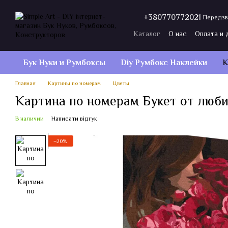
Перейти к основному контенту
+380770772021
Передзв
Каталог
О нас
Оплата и 
Договор публичной оферт
Бук Нуки и Румбокcы
Diy Румбокс Наклейки
К
Главная
Картины по номерам
Цветы
Картина по номерам Букет от люби
В наличии
Написати відгук
−20%