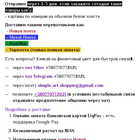
Отправим
через 2-3 дня, если закажите сегодня такие
товары как👇:
- картины по номерам на обычном белом холсте
Доставим такими перевозчиками как:
- Новая почта
- Meest Почта
- Rozetka
-
Укрпочта (только полная оплата)
Есть вопросы? Кликай на фиолетовый цвет для быстрой связи
⬇️.
через
чат Viber
+380770772021;
через
чат Telegram
+380770772021;
через почту
simple.art.shopping@gmail.com
позвоните
+3807
70772021
(в условиях нестабильной связи
отдавайте предпочтение общению через чат)
Подробнее о доставке
Онлайн-оплата банковской картой LiqPay -
есть
поддержка
Google Pay
Безналичный расчет на IBAN
Наложенный платеж
только Новой