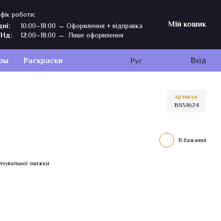
фік роботи:
Мій кошик
дні:
10:00–18:00 → Оформлення + відправка
,Нд:
12:00–18:00 → Лише оформлення
ры
Раскраски
Вхід
Рус
Артикул
BS51624
В бажання
ичувальної знижки