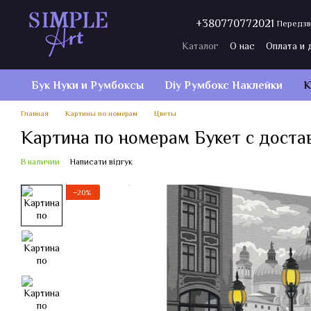
Перейти к основному контенту
+380770772021
Передзв
Каталог
О нас
Оплата и 
Договор публичной оферт
Бук Нуки и Румбокcы
Diy Румбокс Наклейки
К
Главная
Картины по номерам
Цветы
Картина по номерам Букет с доста
В наличии
Написати відгук
−20%