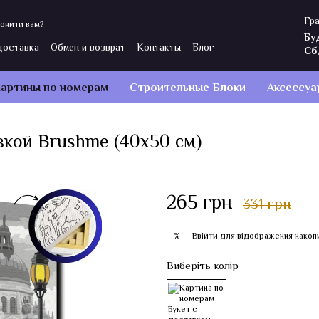
Гра
онити вам?
Бу
доставка
Обмен и возврат
Контакты
Блог
Сб
ы
Политика конфиденциальности
Отзывы о магазине
артины по номерам
Строительные Блоки
Аксессуа
вкой Brushme (40x50 см)
265 грн
331 грн
Ввійти
для відображення накоп
%
Виберіть колір