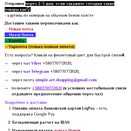
Отправим
через 2-3 дня, если закажите сегодня такие
товары как👇:
- картины по номерам на обычном белом холсте
Доставим такими перевозчиками как:
- Новая почта
- Meest Почта
- Rozetka
-
Укрпочта (только полная оплата)
Есть вопросы? Кликай на фиолетовый цвет для быстрой связи
⬇️.
через
чат Viber
+380770772021;
через
чат Telegram
+380770772021;
через почту
simple.art.shopping@gmail.com
позвоните
+3807
70772021
(в условиях нестабильной связи
отдавайте предпочтение общению через чат)
Подробнее о доставке
Онлайн-оплата банковской картой LiqPay -
есть
поддержка
Google Pay
Безналичный расчет на IBAN
Наложенный платеж
только Новой