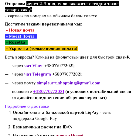
Отправим
через 2-3 дня, если закажите сегодня такие
товары как👇:
- картины по номерам на обычном белом холсте
Доставим такими перевозчиками как:
- Новая почта
- Meest Почта
- Rozetka
-
Укрпочта (только полная оплата)
Есть вопросы? Кликай на фиолетовый цвет для быстрой связи
⬇️.
через
чат Viber
+380770772021;
через
чат Telegram
+380770772021;
через почту
simple.art.shopping@gmail.com
позвоните
+3807
70772021
(в условиях нестабильной связи
отдавайте предпочтение общению через чат)
Подробнее о доставке
Онлайн-оплата банковской картой LiqPay -
есть
поддержка
Google Pay
Безналичный расчет на IBAN
Наложенный платеж
только Новой