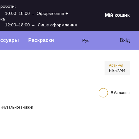
 роботи:
10:00–18:00 → Оформлення +
Мій кошик
вка
:
12:00–18:00 → Лише оформлення
ессуары
Раскраски
Вхід
Рус
Артикул
BS52744
В бажання
ичувальної знижки