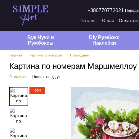
Перейти к основному контенту
+380770772021
Передз
Каталог
О нас
Оплата и
Договор публичной офер
Отзывы о магазине
Бук Нуки и
Diy Румбокс
Румбокcы
Наклейки
Главная
Картины по номерам
Новогоднее
Картина по номерам Маршмеллоу в
В наличии
Написати відгук
−20%