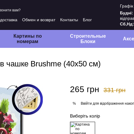
Графік
вонити вам?
Будні:
відпра
 доставка
Обмен и возврат
Контакты
Блог
Сб,Нд
ты
Политика конфиденциальности
Картины по
Строительные
Акс
номерам
Блоки
 чашке Brushme (40x50 см)
265 грн
331 грн
Ввійти
для відображення накоп
%
Виберіть колір