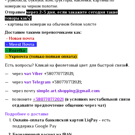
- румбоксы, букнуки, конструкторы, наклейки, картины по
номерам на черном полотне.
Отправим
через 2-3 дня, если закажите сегодня такие
товары как👇:
- картины по номерам на обычном белом холсте
Доставим такими перевозчиками как:
- Новая почта
- Meest Почта
- Rozetka
-
Укрпочта (только полная оплата)
Есть вопросы? Кликай на фиолетовый цвет для быстрой связи
⬇️.
через
чат Viber
+380770772021;
через
чат Telegram
+380770772021;
через почту
simple.art.shopping@gmail.com
позвоните
+3807
70772021
(в условиях нестабильной связи
отдавайте предпочтение общению через чат)
Подробнее о доставке
Онлайн-оплата банковской картой LiqPay -
есть
поддержка
Google Pay
Безналичный расчет на IBAN