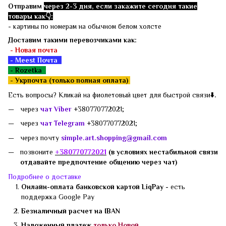
Отправим
через 2-3 дня, если закажите сегодня такие
товары как👇:
- картины по номерам на обычном белом холсте
Доставим такими перевозчиками как:
- Новая почта
- Meest Почта
- Rozetka
-
Укрпочта (только полная оплата)
Есть вопросы? Кликай на фиолетовый цвет для быстрой связи
⬇️.
через
чат Viber
+380770772021;
через
чат Telegram
+380770772021;
через почту
simple.art.shopping@gmail.com
позвоните
+3807
70772021
(в условиях нестабильной связи
отдавайте предпочтение общению через чат)
Подробнее о доставке
Онлайн-оплата банковской картой LiqPay -
есть
поддержка
Google Pay
Безналичный расчет на IBAN
Наложенный платеж
только Новой