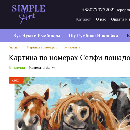
Перейти к основному контенту
+380770772021
Передзв
Каталог
О нас
Оплата и 
Договор публичной оферт
Бук Нуки и Румбокcы
Diy Румбокс Наклейки
К
Главная
Картины по номерам
Животные
Картина по номерах Селфи лошадо
В наличии
Написати відгук
−20%