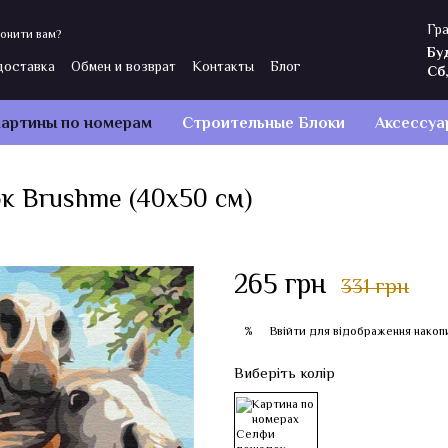
Гра
онити вам?
Бу
доставка
Обмен и возврат
Контакты
Блог
Сб
ы
Политика конфиденциальности
Отзывы о магазине
артины по номерам
Строительные Блоки
Аксессуа
к Brushme (40x50 см)
265 грн
331 грн
Ввійти
для відображення накоп
%
Виберіть колір