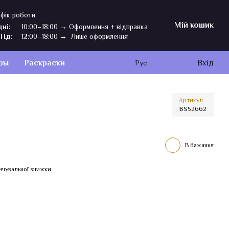
фік роботи:
Мій кошик
дні:
10:00–18:00 → Оформлення + відправка
,Нд:
12:00–18:00 → Лише оформлення
ры
Раскраски
Вхід
Рус
Артикул
BS52662
В бажання
ичувальної знижки