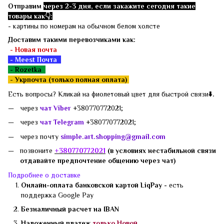
Отправим
через 2-3 дня, если закажите сегодня такие
товары как👇:
- картины по номерам на обычном белом холсте
Доставим такими перевозчиками как:
- Новая почта
- Meest Почта
- Rozetka
-
Укрпочта (только полная оплата)
Есть вопросы? Кликай на фиолетовый цвет для быстрой связи
⬇️.
через
чат Viber
+380770772021;
через
чат Telegram
+380770772021;
через почту
simple.art.shopping@gmail.com
позвоните
+3807
70772021
(в условиях нестабильной связи
отдавайте предпочтение общению через чат)
Подробнее о доставке
Онлайн-оплата банковской картой LiqPay -
есть
поддержка
Google Pay
Безналичный расчет на IBAN
Наложенный платеж
только Новой