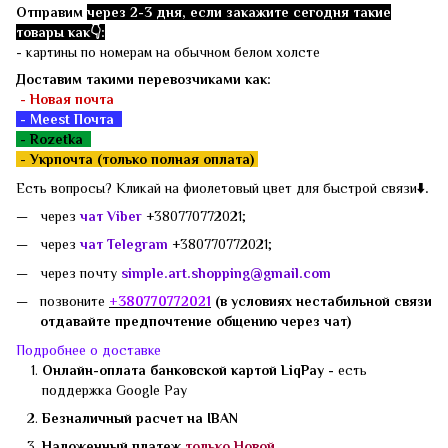
Отправим
через 2-3 дня, если закажите сегодня такие
товары как👇:
- картины по номерам на обычном белом холсте
Доставим такими перевозчиками как:
- Новая почта
- Meest Почта
- Rozetka
-
Укрпочта (только полная оплата)
Есть вопросы? Кликай на фиолетовый цвет для быстрой связи
⬇️.
через
чат Viber
+380770772021;
через
чат Telegram
+380770772021;
через почту
simple.art.shopping@gmail.com
позвоните
+3807
70772021
(в условиях нестабильной связи
отдавайте предпочтение общению через чат)
Подробнее о доставке
Онлайн-оплата банковской картой LiqPay -
есть
поддержка
Google Pay
Безналичный расчет на IBAN
Наложенный платеж
только Новой