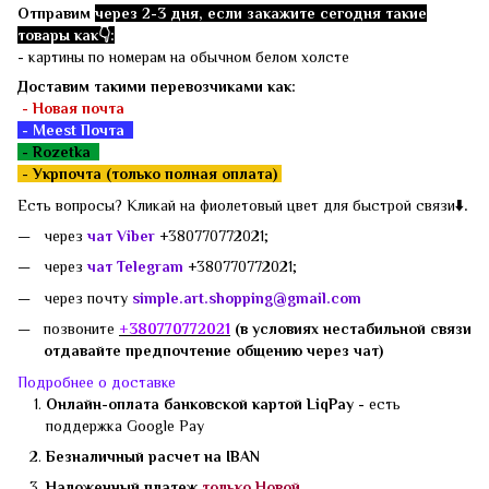
Отправим
через 2-3 дня, если закажите сегодня такие
товары как👇:
- картины по номерам на обычном белом холсте
Доставим такими перевозчиками как:
- Новая почта
- Meest Почта
- Rozetka
-
Укрпочта (только полная оплата)
Есть вопросы? Кликай на фиолетовый цвет для быстрой связи
⬇️.
через
чат Viber
+380770772021;
через
чат Telegram
+380770772021;
через почту
simple.art.shopping@gmail.com
позвоните
+3807
70772021
(в условиях нестабильной связи
отдавайте предпочтение общению через чат)
Подробнее о доставке
Онлайн-оплата банковской картой LiqPay -
есть
поддержка
Google Pay
Безналичный расчет на IBAN
Наложенный платеж
только Новой