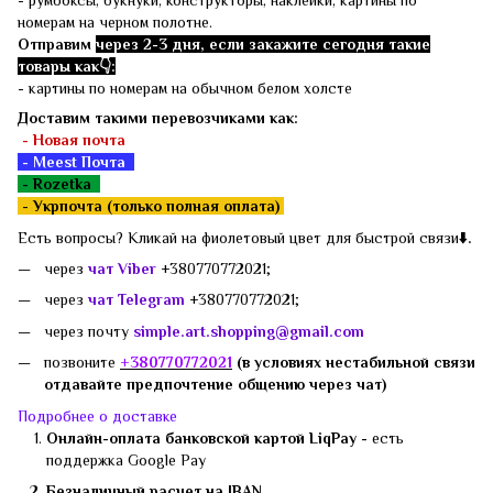
- румбоксы, букнуки, конструкторы, наклейки, картины по
номерам на черном полотне.
Отправим
через 2-3 дня, если закажите сегодня такие
товары как👇:
- картины по номерам на обычном белом холсте
Доставим такими перевозчиками как:
- Новая почта
- Meest Почта
- Rozetka
-
Укрпочта (только полная оплата)
Есть вопросы? Кликай на фиолетовый цвет для быстрой связи
⬇️.
через
чат Viber
+380770772021;
через
чат Telegram
+380770772021;
через почту
simple.art.shopping@gmail.com
позвоните
+3807
70772021
(в условиях нестабильной связи
отдавайте предпочтение общению через чат)
Подробнее о доставке
Онлайн-оплата банковской картой LiqPay -
есть
поддержка
Google Pay
Безналичный расчет на IBAN