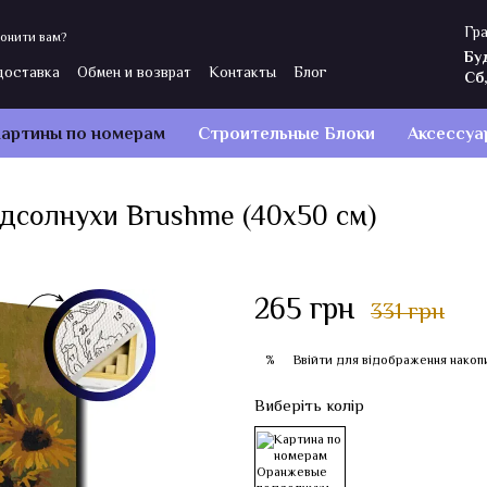
Гра
онити вам?
Бу
доставка
Обмен и возврат
Контакты
Блог
Сб
ы
Политика конфиденциальности
Отзывы о магазине
артины по номерам
Строительные Блоки
Аксессуа
дсолнухи Brushme (40x50 см)
265 грн
331 грн
Ввійти
для відображення накоп
%
Виберіть колір