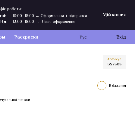
фік роботи:
Мій кошик
дні:
10:00–18:00 → Оформлення + відправка
,Нд:
12:00–18:00 → Лише оформлення
ры
Раскраски
Вхід
Рус
Артикул
BS7808
В бажання
ичувальної знижки