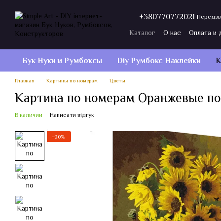
Перейти к основному контенту
+380770772021
Передзв
Каталог
О нас
Оплата и 
Договор публичной оферт
Бук Нуки и Румбокcы
Diy Румбокс Наклейки
К
Главная
Картины по номерам
Цветы
Картина по номерам Оранжевые по
В наличии
Написати відгук
−20%