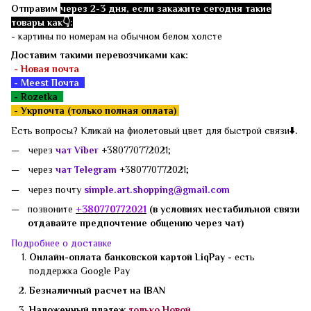
Отправим
через 2-3 дня, если закажите сегодня такие
товары как👇:
- картины по номерам на обычном белом холсте
Доставим такими перевозчиками как:
- Новая почта
- Meest Почта
- Rozetka
-
Укрпочта (только полная оплата)
Есть вопросы? Кликай на фиолетовый цвет для быстрой связи
⬇️.
через
чат Viber
+380770772021;
через
чат Telegram
+380770772021;
через почту
simple.art.shopping@gmail.com
позвоните
+3807
70772021
(в условиях нестабильной связи
отдавайте предпочтение общению через чат)
Подробнее о доставке
Онлайн-оплата банковской картой LiqPay -
есть
поддержка
Google Pay
Безналичный расчет на IBAN
Наложенный платеж
только Новой