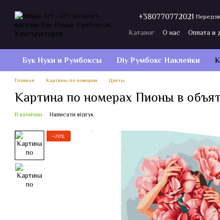
Перейти к основному контенту
+380770772021
Передзв
Каталог
О нас
Оплата и 
Договор публичной оферт
Бук Нуки и Румбокcы
Diy Румбокс Наклейки
К
Главная
Картины по номерам
Цветы
Картина по номерах Пионы в объят
В наличии
Написати відгук
−20%