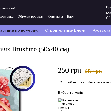
Гра
онити вам?
Бу
доставка
Обмен и возврат
Контакты
Блог
Сб
ы
Политика конфиденциальности
Отзывы о магазине
артины по номерам
Строительные Блоки
Аксессуа
иях Brushme (30x40 см)
250 грн
313 грн
Ввійти
для відображення накоп
%
Виберіть колір