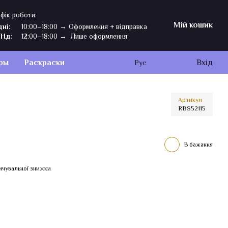
фік роботи:
Мій кошик
дні:
10:00–18:00 → Оформлення + відправка
,Нд:
12:00–18:00 → Лише оформлення
ры
Раскраски
Вхід
Рус
Артикул
RBS52115
В бажання
ичувальної знижки