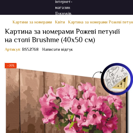
Картини за номерами
Квіти
Картина за номерами Рожеві петуні
Картина за номерами Рожеві петунії
на столі Brushme (40x50 см)
Артикул:
BS52768
Написати відгук
−20%