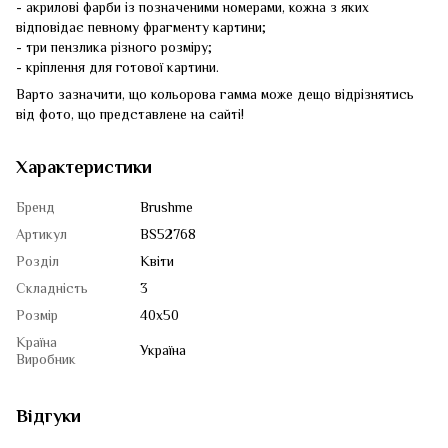
- акрилові фарби із позначеними номерами, кожна з яких
відповідає певному фрагменту картини;
- три пензлика різного розміру;
- кріплення для готової картини.
Варто зазначити, що кольорова гамма може дещо відрізнятись
від фото, що представлене на сайті!
Характеристики
Бренд
Brushme
Артикул
BS52768
Розділ
Квіти
Складність
3
Розмір
40x50
Країна
Україна
Виробник
Відгуки