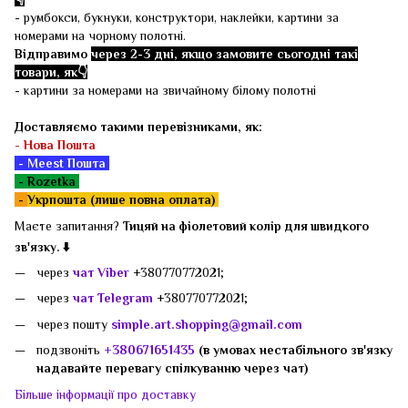
- румбокси, букнуки, конструктори, наклейки, картини за
номерами на чорному полотні.
Відправимо
через 2-3 дні, якщо замовите сьогодні такі
товари, як👇
- картини за номерами на звичайному білому полотні
Доставляємо такими перевізниками, як:
-
Нова Пошта
- Meest Пошта
- Rozetka
-
Укрпошта (лише повна оплата)
Маєте запитання?
Тицяй на фіолетовий колір для швидкого
зв'язку. ⬇️
через
чат Viber
+380770772021;
через
чат Telegram
+380770772021;
через пошту
simple.art.shopping@gmail.com
подзвоніть
+380671651435
(в умовах нестабільного зв'язку
надавайте перевагу спілкуванню через чат)
Більше інформації про доставку