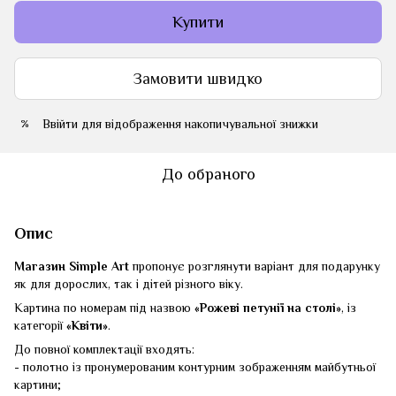
Купити
Замовити швидко
Ввійти
для відображення накопичувальної знижки
%
До обраного
Опис
Магазин Simple Art
пропонує розглянути варіант для подарунку
як для дорослих, так і дітей різного віку.
Картина по номерам під назвою
«Рожеві петунії на столі»
, із
категорії
«Квіти»
.
До повної комплектації входять:
- полотно із пронумерованим контурним зображенням майбутньої
картини;