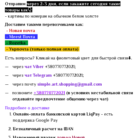
Отправим
через 2-3 дня, если закажите сегодня такие
товары как👇:
- картины по номерам на обычном белом холсте
Доставим такими перевозчиками как:
- Новая почта
- Meest Почта
- Rozetka
-
Укрпочта (только полная оплата)
Есть вопросы? Кликай на фиолетовый цвет для быстрой связи
⬇️.
через
чат Viber
+380770772021;
через
чат Telegram
+380770772021;
через почту
simple.art.shopping@gmail.com
позвоните
+3807
70772021
(в условиях нестабильной связи
отдавайте предпочтение общению через чат)
Подробнее о доставке
Онлайн-оплата банковской картой LiqPay -
есть
поддержка
Google Pay
Безналичный расчет на IBAN
Наложенный платеж
только Новой