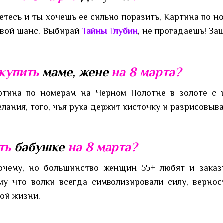
етесь и ты хочешь ее сильно поразить, Картина по 
твой шанс. Выбирай
Тайны Глубин
, не прогадаешь! За
 купить
маме, жене
на 8 марта?
ртина по номерам на Черном Полотне в золоте с
елания, того, чья рука держит кисточку и разрисовыва
ть
бабушке
на 8 марта?
очему, но большинство женщин 55+ любят и зака
му что волки всегда символизировали силу, верност
ой жизни.