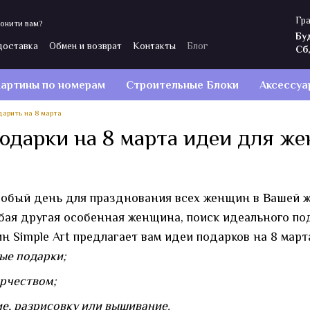
Гра
онити вам?
Бу
доставка
Обмен и возврат
Контакты
Блог
Сб
ы
Политика конфиденциальности
Отзывы о магазине
артины по номерам
Строительные Блоки
Аксессуа
дарить на 8 марта
одарки на 8 марта идеи для ж
собый день для празднования всех женщин в Вашей ж
бая другая особенная женщина, поиск идеального по
н Simple Art предлагает вам идеи подарков на 8 март
ые подарки;
орчеством;
ие, разрисовку или вышивание.