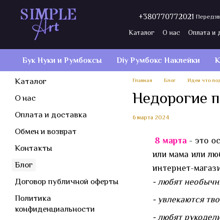
Перейти к основному контенту
+380770772021
Передзв
Каталог
О нас
Оплата и 
Договор публичной оферт
Бук Нуки и Румбокcы
Diy Румбокс Наклейки
К
Каталог
Главная
Блог
Идеи что по
Недорогие п
О нас
Оплата и доставка
6 марта 2024
Обмен и возврат
8 марта
- это о
Контакты
или мама или лю
Блог
интернет-магази
- любят необычн
Договор публичной оферты
Политика
- увлекаются тв
конфиденциальности
- любят рукодел