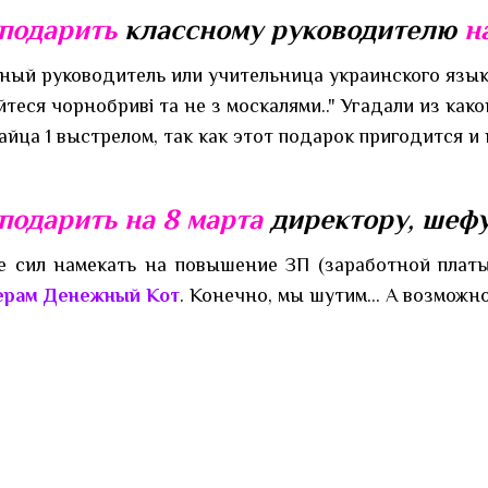
подарить
классному руководителю
н
сный руководитель или учительница украинского языка,
теся чорнобриві та не з москалями.." Угадали из ка
айца 1 выстрелом, так как этот подарок пригодится и
подарить на 8 марта
директору, шеф
е сил намекать на повышение ЗП (заработной платы)
ерам Денежный Кот
. Конечно, мы шутим… А возможно,