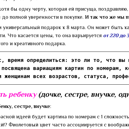
хотя бы одну черту, которая ей присуща, поздравляю,
в до полной уверенности в покупке.
И так что же мы 
 универсальный подарок к 8 марта. Он может быть к
ти. Что касается цены, то она варьируется
от 220 до 
того и креативного подарка.
с, время определиться: это ли то, что вы 
 посвящена вариациям картин по номерам, к
и женщинам всех возрастов, статуса, профе
ть ребенку
(дочке, сестре, внучке, о
енку, сестре, внучке
:
асной идеей будет картина по номерам с 1 сложностью
й!? Фиолетовый цвет часто ассоциируется с воображ