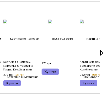
ы
Картина по номерам
Картина по номерам
277 грн
Катерина © Марианна
Единорог в сердечк
Пащук, Комбінований
Комбінований
Купити
277 грн
331 грн
282 грн
300 грн
Купити
Купити