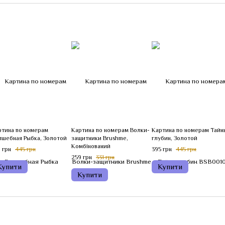
ртина по номерам
Картина по номерам Волки-
Картина по номерам Тайн
лшебная Рыбка, Золотой
защитники Brushme,
глубин, Золотой
Комбінований
 грн
445 грн
395 грн
445 грн
259 грн
331 грн
Купити
Купити
Купити