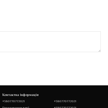
Контактна інформація
+380770772021
+380770772021
+380770772021
Передзвонити вам?