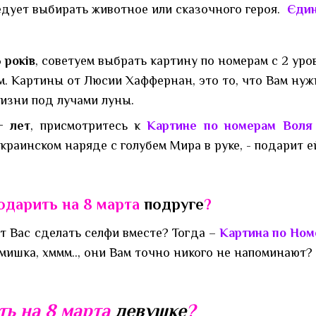
едует выбирать животное или сказочного героя.
Єдин
 років
, советуем выбрать картину по номерам с 2 ур
. Картины от Люсии Хаффернан, это то, что Вам нужн
изни под лучами луны.
+ лет
,
присмотритесь к
Картине по номерам Воля
раинском наряде с голубем Мира в руке, - подарит е
одарить на 8 марта
подруге
?
т Вас сделать селфи вместе? Тогда –
Картина по Но
мишка, хммм.., они Вам точно никого не напоминают?
ть на 8 марта
девушке
?