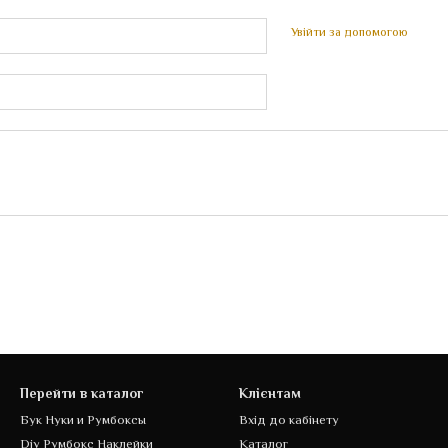
Увійти за допомогою
Перейти в каталог
Клієнтам
Бук Нуки и Румбокcы
Вхід до кабінету
Diy Румбокс Наклейки
Каталог